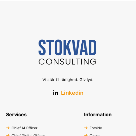
Vi står til rådighed. Giv lyd.
Linkedin
Services
Information
Chief AI Officer
Forside
Chief Digital Officer
Cases